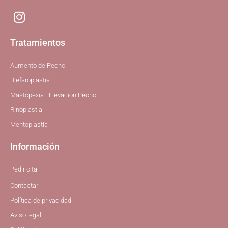
I
n
s
Tratamientos
t
a
Aumento de Pecho
g
Blefaroplastia
r
Mastopexia - Elevacion Pecho
a
Rinoplastia
m
Mentoplastia
Información
Pedir cita
Contactar
Política de privacidad
Aviso legal