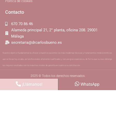
Política de cookies
Contacto
670 70 86 46
Alameda principal 21, 2° planta, oficina 208. 29001
Málaga
secretaria@drcarlosbueno.es
Nuestro objetivo fundamental es ofrecer a nuestros pacientes las más modernas técnicas y tratamientos medico-estéticos
que se llevan hoy a cabo, por profesionales altamente cualificados y con una gran experiencia; de forma que su caso obtenga
los mejores resultados con los máximos niveles de garantía en cuanto a su satisfacción.
2025 © Todos los derechos reservados.
¡Llámanos!
WhatsApp
Cinpy Marketing Online