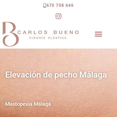
670 708 646
I
n
s
t
a
CIRUGÍA ESTÉTICA CORPORAL
CIRUGÍA ESTÉTICA FACIAL
g
r
a
m
Elevación de pecho Málaga
Mastopexia Málaga