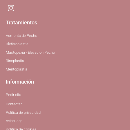
I
n
s
Tratamientos
t
a
Aumento de Pecho
g
Blefaroplastia
r
Mastopexia - Elevacion Pecho
a
Rinoplastia
m
Mentoplastia
Información
Pedir cita
Contactar
Política de privacidad
Aviso legal
Política de cookies