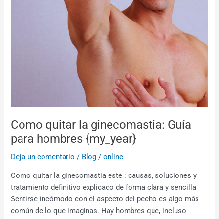
quitar
la
ginecomastia:
Guía
para
hombres
{my_year}
Como quitar la ginecomastia: Guía
para hombres {my_year}
Deja un comentario
/
Blog
/
online
Como quitar la ginecomastia este : causas, soluciones y
tratamiento definitivo explicado de forma clara y sencilla.
Sentirse incómodo con el aspecto del pecho es algo más
común de lo que imaginas. Hay hombres que, incluso